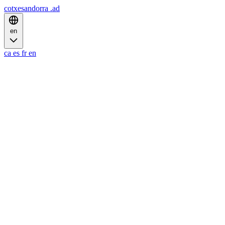
cotxesandorra
.ad
en
ca
es
fr
en