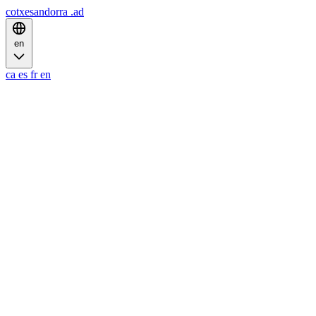
cotxesandorra
.ad
en
ca
es
fr
en