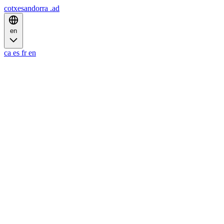
cotxesandorra
.ad
en
ca
es
fr
en